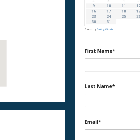
2
3
4
5
9
10
11
1
16
17
18
1
23
24
25
2
30
31
Powered by
Booking Calendar
First Name*
Last Name*
Email*