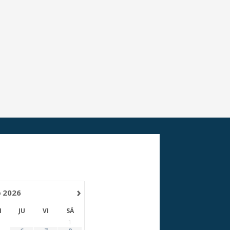
›
o
2026
I
JU
VI
SÁ
1