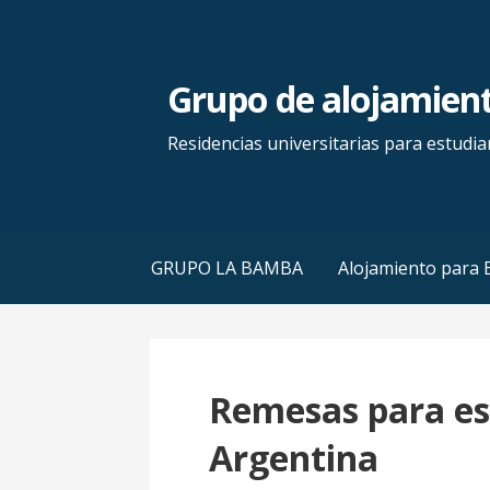
S
a
l
Grupo de alojamien
t
a
Residencias universitarias para estudi
r
a
l
c
GRUPO LA BAMBA
Alojamiento para 
o
n
t
e
Remesas para es
n
i
Argentina
d